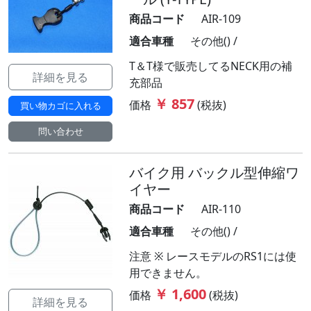
商品コード
AIR-109
適合車種
その他() /
T＆T様で販売してるNECK用の補
詳細を見る
充部品
￥ 857
価格
(税抜)
買い物カゴに入れる
問い合わせ
バイク用 バックル型伸縮ワ
イヤー
商品コード
AIR-110
適合車種
その他() /
注意 ※ レースモデルのRS1には使
用できません。
￥ 1,600
価格
(税抜)
詳細を見る